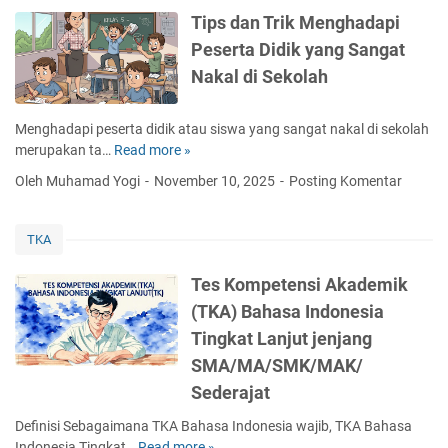
a
a
n
d
Tips dan Trik Menghadapi
p
n
g
i
Peserta Didik yang Sangat
i
K
h
S
K
h
Nakal di Sekolah
a
e
e
u
d
k
k
s
a
o
Menghadapi peserta didik atau siswa yang sangat nakal di sekolah
e
u
p
l
merupakan ta…
Read more »
T
r
s
i
a
i
a
d
Oleh Muhamad Yogi
November 10, 2025
Posting Komentar
P
h
p
s
i
e
s
a
S
r
d
n
e
TKA
u
a
S
k
n
n
e
o
Tes Kompetensi Akademik
d
T
k
l
(TKA) Bahasa Indonesia
u
r
s
a
n
Tingkat Lanjut jenjang
i
u
h
g
k
SMA/MA/SMK/MAK/
a
a
M
l
Sederajat
n
e
d
d
n
Definisi Sebagaimana TKA Bahasa Indonesia wajib, TKA Bahasa
i
i
g
Indonesia Tingkat…
Read more »
S