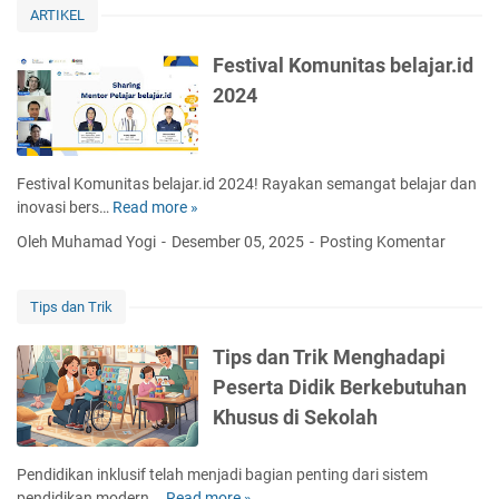
ARTIKEL
Tujuan,
dan
Festival Komunitas belajar.id
Implementasinya
2024
Festival Komunitas belajar.id 2024! Rayakan semangat belajar dan
inovasi bers…
Read more »
F
e
Oleh Muhamad Yogi
Desember 05, 2025
Posting Komentar
s
t
i
Tips dan Trik
v
a
Tips dan Trik Menghadapi
l
Peserta Didik Berkebutuhan
K
Khusus di Sekolah
o
m
u
Pendidikan inklusif telah menjadi bagian penting dari sistem
n
pendidikan modern,…
Read more »