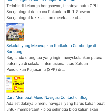
/
Terlahir di keluarga bangsawan, tepatnya putra GPH
M
A
Soerjaningrat dan cucu Pakualam III, R. Soewardi
/
Soerjaningrat tak kesulitan meretas pend...
S
M
K
/
M
Sekolah yang Menerapkan Kurikulum Cambridge di
A
Bandung
K
Bagi anda orang tua yang ingin menyekolahkan putera-
/
S
puterinya di sekolah internasional atau Satuan
e
Pendidikan Kerjasama (SPK) di ...
d
e
r
a
j
Cara Membuat Menu Navigasi Contact di Blog
a
Ada setidaknya 5 menu navigasi yang harus kalian buat
t
untuk mempercantik blog sehingga blog kalian akan