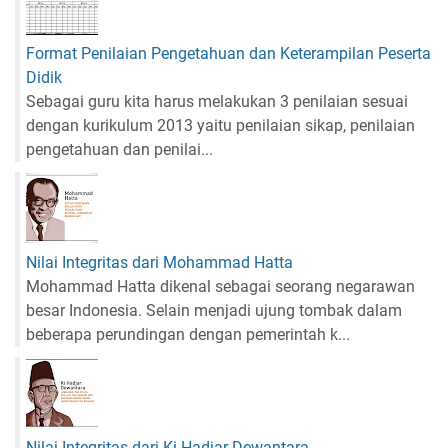
n
g
k
Format Penilaian Pengetahuan dan Keterampilan Peserta
a
Didik
t
Sebagai guru kita harus melakukan 3 penilaian sesuai
L
dengan kurikulum 2013 yaitu penilaian sikap, penilaian
a
pengetahuan dan penilai...
n
j
u
t
j
e
Nilai Integritas dari Mohammad Hatta
n
Mohammad Hatta dikenal sebagai seorang negarawan
j
besar Indonesia. Selain menjadi ujung tombak dalam
a
beberapa perundingan dengan pemerintah k...
n
g
S
M
A
Nilai Integritas dari Ki Hadjar Dewantara