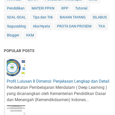
g
T
Pendidikan
MATERI PPKN
RPP
Tutorial
S
K
a
A
SOAL-SOAL
Tips dan Trik
BAHAN TAYANG
SILABUS
n
)
g
B
Sagusablog
Aksi Nyata
PROTA DAN PROSEM
TKA
a
a
Blogger
KKM
t
h
N
a
a
s
POPULAR POSTS
k
a
a
I
l
n
d
d
i
o
S
n
Profil Lulusan 8 Dimensi: Penjelasan Lengkap dan Detail
e
e
Pendekatan Pembelajaran Mendalam ( Deep Learning )
k
s
yang dicanangkan oleh Kementerian Pendidikan Dasar
o
i
dan Menengah (Kemendikdasmen) Indones...
l
a
a
T
h
i