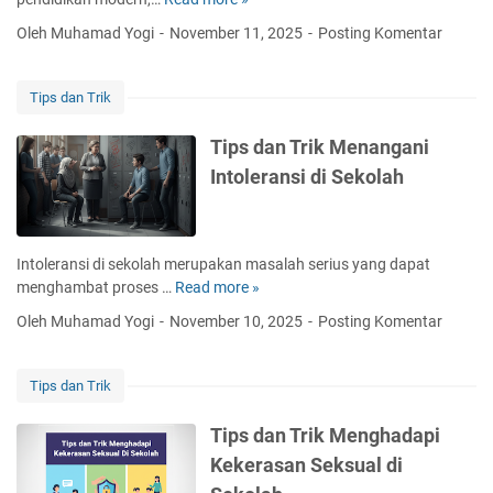
T
i
i
Oleh Muhamad Yogi
November 11, 2025
Posting Komentar
t
p
a
s
s
d
Tips dan Trik
b
a
e
n
Tips dan Trik Menangani
l
T
Intoleransi di Sekolah
a
r
j
i
a
k
r
M
Intoleransi di sekolah merupakan masalah serius yang dapat
.
e
menghambat proses …
Read more »
T
i
n
i
d
Oleh Muhamad Yogi
November 10, 2025
Posting Komentar
g
p
2
h
s
0
a
d
2
Tips dan Trik
d
a
4
a
n
Tips dan Trik Menghadapi
p
T
Kekerasan Seksual di
i
r
P