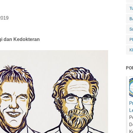
Tu
2019
B
S
gi dan Kedokteran
P
K
PO
P
L
P
D
K