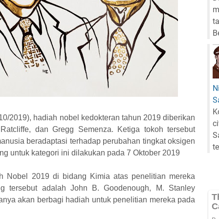
m
t
B
N
S
K
0/2019), hadiah nobel kedokteran tahun 2019 diberikan
c
 Ratcliffe, dan Gregg Semenza. Ketiga tokoh tersebut
S
nusia beradaptasi terhadap perubahan tingkat oksigen
t
untuk kategori ini dilakukan pada 7 Oktober 2019
 Nobel 2019 di bidang Kimia atas penelitian mereka
ang tersebut adalah John B. Goodenough, M. Stanley
ganya akan berbagi hadiah untuk penelitian mereka pada