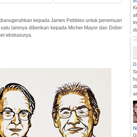
B
K
a
lah dianugerahkan kepada James Pebbles untuk penemuan
I
n satu lainnya diberikan kepada Micher Mayor dan Didier
da
t ekstrasurya.
D
S
h
d
a
N
D