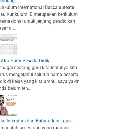
andung
urikulum International Baccalaureate
tau Kurikulum IB merupakan kerikulum
nternasional untuk jenjang pendidikan
sar d...
aftar Hadir Peserta Didik
ebagai seorang guru kita tentunya kita
arus mengetahui seluruh nama peserta
idik di kelas yang kita ampu, saya yakin
nda belum ten...
ilai Integritas dari Baharuddin Lopa
ia adalah seseorang yang mampu