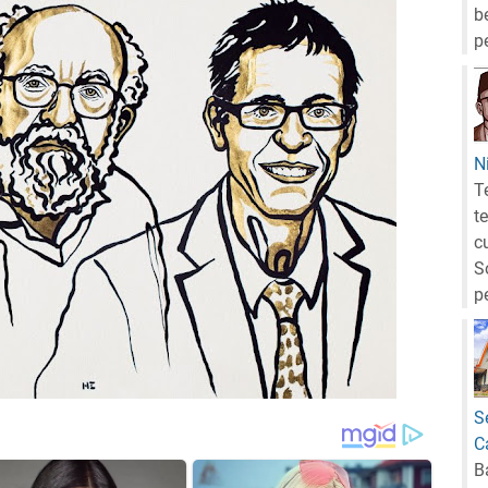
b
p
N
T
t
c
S
p
S
C
B