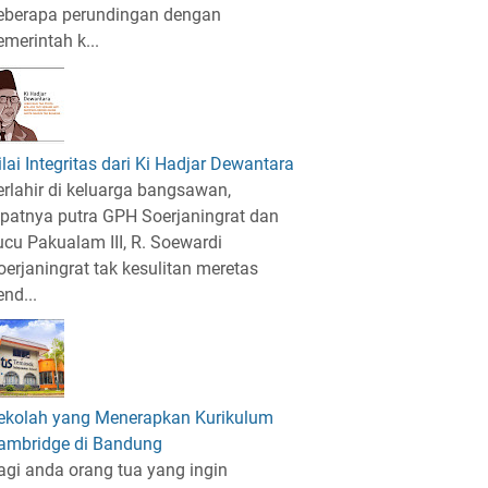
eberapa perundingan dengan
emerintah k...
ilai Integritas dari Ki Hadjar Dewantara
erlahir di keluarga bangsawan,
epatnya putra GPH Soerjaningrat dan
ucu Pakualam III, R. Soewardi
oerjaningrat tak kesulitan meretas
end...
ekolah yang Menerapkan Kurikulum
ambridge di Bandung
agi anda orang tua yang ingin