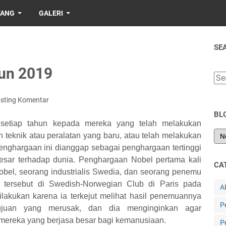
TANG
GALERI
SE
un 2019
sting Komentar
BL
setiap tahun kepada mereka yang telah melakukan
 teknik atau peralatan yang baru, atau telah melakukan
Penghargaan ini dianggap sebagai penghargaan tertinggi
sar terhadap dunia. Penghargaan Nobel pertama kali
CA
Nobel, seorang industrialis Swedia, dan seorang penemu
t tersebut di Swedish-Norwegian Club di Paris pada
A
ilakukan karena ia terkejut melihat hasil penemuannya
P
-tujuan yang merusak, dan dia menginginkan agar
mereka yang berjasa besar bagi kemanusiaan.
P