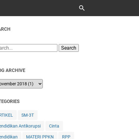
ARCH
Search
OG ARCHIVE
TEGORIES
RTIKEL
SM-3T
endidikan Antikorupsi
Cinta
endidikan
MATERI PPKN
RPP