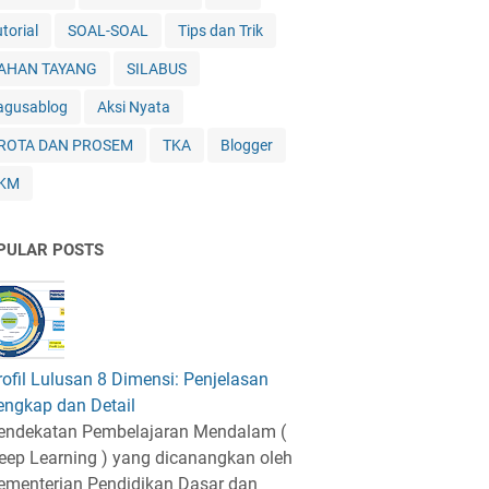
torial
SOAL-SOAL
Tips dan Trik
AHAN TAYANG
SILABUS
agusablog
Aksi Nyata
ROTA DAN PROSEM
TKA
Blogger
KM
PULAR POSTS
rofil Lulusan 8 Dimensi: Penjelasan
engkap dan Detail
endekatan Pembelajaran Mendalam (
eep Learning ) yang dicanangkan oleh
ementerian Pendidikan Dasar dan