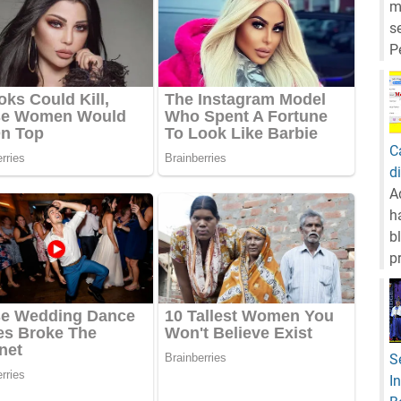
m
s
P
C
d
A
h
b
p
S
I