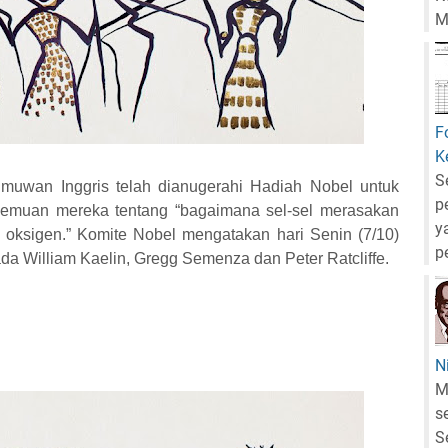
M
F
K
S
muwan Inggris telah dianugerahi Hadiah Nobel untuk
p
enemuan mereka tentang “bagaimana sel-sel merasakan
y
 oksigen.” Komite Nobel mengatakan hari Senin (7/10)
p
da William Kaelin, Gregg Semenza dan Peter Ratcliffe.
N
M
s
S