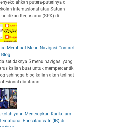
enyekolahkan putera-puterinya di
ekolah internasional atau Satuan
endidikan Kerjasama (SPK) di ...
ara Membuat Menu Navigasi Contact
i Blog
da setidaknya 5 menu navigasi yang
arus kalian buat untuk mempercantik
log sehingga blog kalian akan terlihat
rofesional diantaran...
ekolah yang Menerapkan Kurikulum
nternational Baccalaureate (IB) di