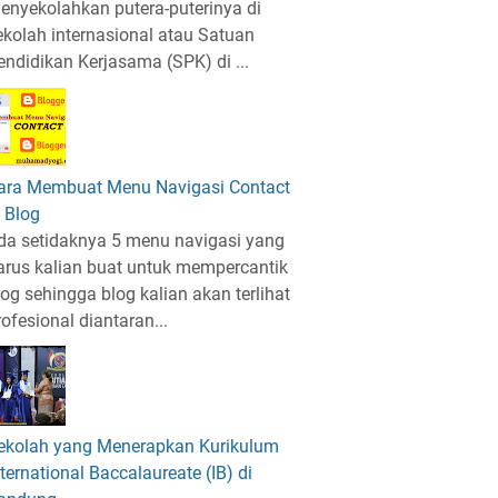
enyekolahkan putera-puterinya di
ekolah internasional atau Satuan
endidikan Kerjasama (SPK) di ...
ara Membuat Menu Navigasi Contact
i Blog
da setidaknya 5 menu navigasi yang
arus kalian buat untuk mempercantik
log sehingga blog kalian akan terlihat
rofesional diantaran...
ekolah yang Menerapkan Kurikulum
nternational Baccalaureate (IB) di