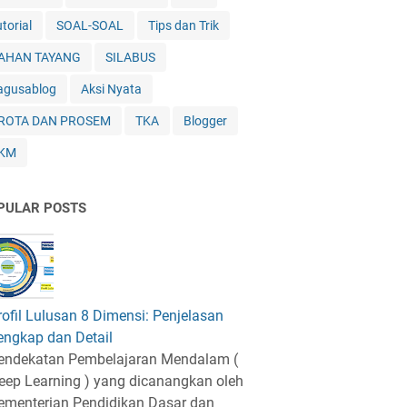
torial
SOAL-SOAL
Tips dan Trik
AHAN TAYANG
SILABUS
agusablog
Aksi Nyata
ROTA DAN PROSEM
TKA
Blogger
KM
PULAR POSTS
rofil Lulusan 8 Dimensi: Penjelasan
engkap dan Detail
endekatan Pembelajaran Mendalam (
eep Learning ) yang dicanangkan oleh
ementerian Pendidikan Dasar dan