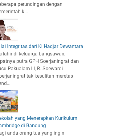
eberapa perundingan dengan
emerintah k...
ilai Integritas dari Ki Hadjar Dewantara
erlahir di keluarga bangsawan,
epatnya putra GPH Soerjaningrat dan
ucu Pakualam III, R. Soewardi
oerjaningrat tak kesulitan meretas
end...
ekolah yang Menerapkan Kurikulum
ambridge di Bandung
agi anda orang tua yang ingin