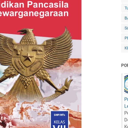
Tu
B
S
P
K
PO
P
L
P
D
K