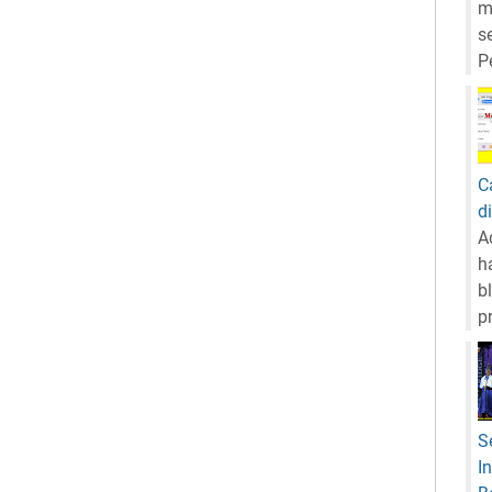
m
s
P
C
d
A
h
b
p
S
I