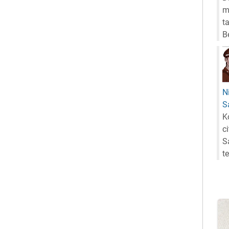
m
t
B
N
S
K
c
S
t