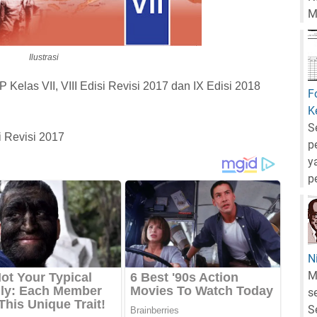
M
Ilustrasi
elas VII, VIII Edisi Revisi 2017 dan IX Edisi 2018
F
K
S
 Revisi 2017
p
y
p
N
M
s
S