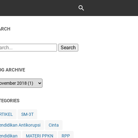
ARCH
Search
OG ARCHIVE
TEGORIES
RTIKEL
SM-3T
endidikan Antikorupsi
Cinta
endidikan
MATERI PPKN
RPP