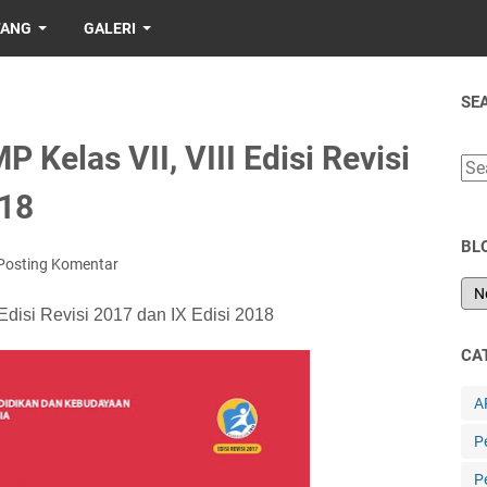
TANG
GALERI
SE
Kelas VII, VIII Edisi Revisi
018
BL
Posting Komentar
disi Revisi 2017 dan IX Edisi 2018
CA
A
P
P