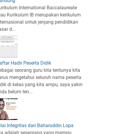
andung
urikulum International Baccalaureate
tau Kurikulum IB merupakan kerikulum
nternasional untuk jenjang pendidikan
sar d...
aftar Hadir Peserta Didik
ebagai seorang guru kita tentunya kita
arus mengetahui seluruh nama peserta
idik di kelas yang kita ampu, saya yakin
nda belum ten...
ilai Integritas dari Baharuddin Lopa
ia adalah seseorang yang mampu