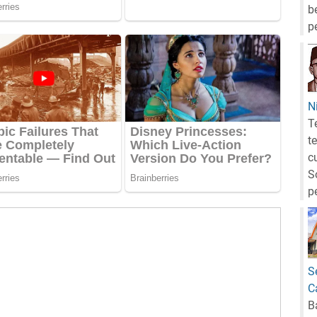
b
p
N
T
t
c
S
p
S
C
B