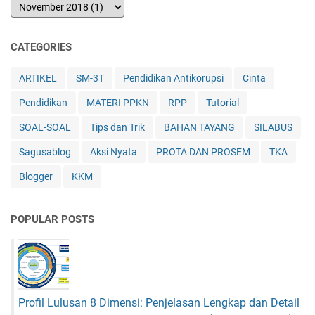
CATEGORIES
ARTIKEL
SM-3T
Pendidikan Antikorupsi
Cinta
Pendidikan
MATERI PPKN
RPP
Tutorial
SOAL-SOAL
Tips dan Trik
BAHAN TAYANG
SILABUS
Sagusablog
Aksi Nyata
PROTA DAN PROSEM
TKA
Blogger
KKM
POPULAR POSTS
Profil Lulusan 8 Dimensi: Penjelasan Lengkap dan Detail